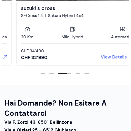
suzuki s cross
S-Cross 1.4 T Sakura Hybrid 4x4
20 Km
Mild Hybrid
Automatica
CHF
34'490
View Details
CHF
32'990
Hai Domande? Non Esitare A
Contattarci
Via F. Zorzi 43, 6501 Bellinzona
Viale Olgiati 25 – 6512 Giubiasco