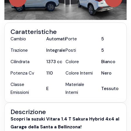
Caratteristiche
Cambio
Automatica
Porte
5
Trazione
Integrale
Posti
5
Cilindrata
1373
cc
Colore
Bianco
Potenza Cv
110
Colore Interni
Nero
Classe
Materiale
E
Tessuto
Emissioni
Interni
Descrizione
Scopri la suzuki Vitara 1.4 T Sakura Hybrid 4x4 al
Garage della Santa a Bellinzona!