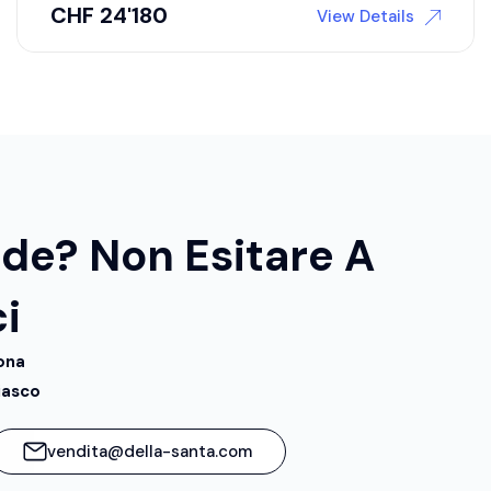
CHF
22'680
View Details
de? Non Esitare A
i
zona
iasco
vendita@della-santa.com