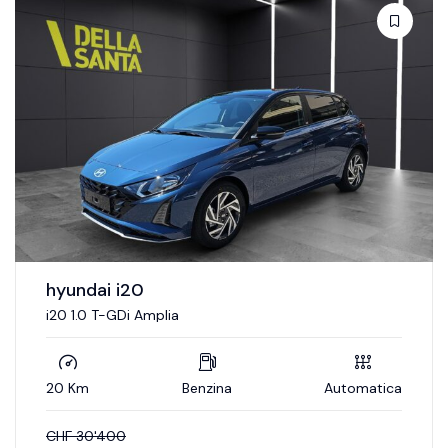
suzuki swift
Swift 1.2 Tradizio Top Hybrid 4x4
20 Km
Mild Hybrid
Manuale
CHF
27'680