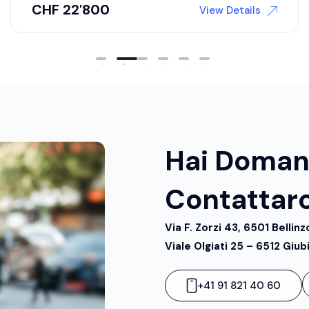
CHF
24'180
View Details
Hai Doman
Contattarc
Via F. Zorzi 43, 6501 Bellin
Viale Olgiati 25 – 6512 Giub
+41 91 821 40 60