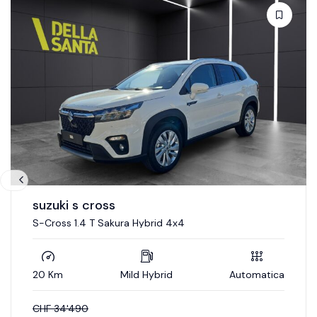
hyundai i20
i20 1.0 T-GDi Amplia
20 Km
Benzina
Automatica
CHF
30'400