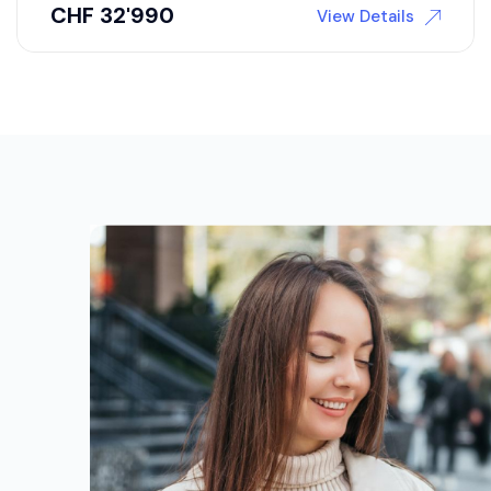
CHF
22'800
View Details