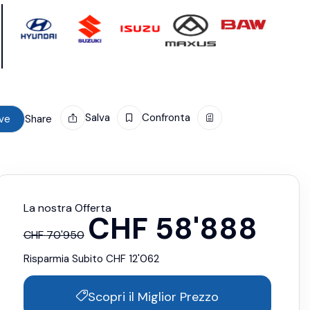
Salva
Confronta
ive
Share
La nostra Offerta
CHF
58'888
CHF
70'950
Risparmia Subito
CHF
12'062
Scopri il Miglior Prezzo