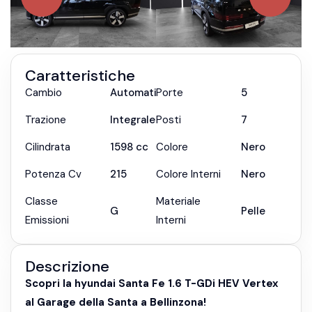
Caratteristiche
Cambio
Automatica
Porte
5
Trazione
Integrale
Posti
7
Cilindrata
1598
cc
Colore
Nero
Potenza Cv
215
Colore Interni
Nero
Classe
Materiale
G
Pelle
Emissioni
Interni
Descrizione
Scopri la hyundai Santa Fe 1.6 T-GDi HEV Vertex
al Garage della Santa a Bellinzona!