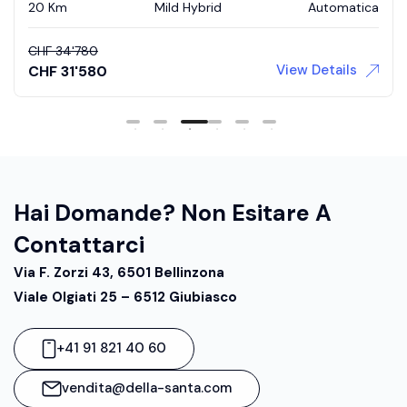
20 Km
Mild Hybrid
Automatica
CHF
34'780
View Details
CHF
31'580
Hai Domande? Non Esitare A
Contattarci
Via F. Zorzi 43, 6501 Bellinzona
Viale Olgiati 25 – 6512 Giubiasco
+41 91 821 40 60
vendita@della-santa.com