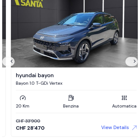
hyundai bayon
Bayon 1.0 T-GDi Vertex
20 Km
Benzina
Automatica
CHF
33'900
View Details
CHF
28'470